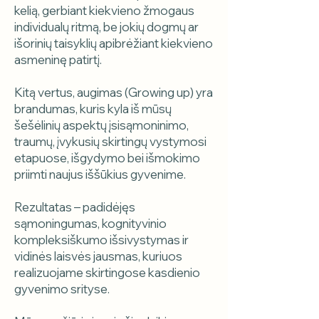
kelią, gerbiant kiekvieno žmogaus
individualų ritmą, be jokių dogmų ar
išorinių taisyklių apibrėžiant kiekvieno
asmeninę patirtį.
Kitą vertus, augimas (Growing up) yra
brandumas, kuris kyla iš mūsų
šešėlinių aspektų įsisąmoninimo,
traumų, įvykusių skirtingų vystymosi
etapuose, išgydymo bei išmokimo
priimti naujus iššūkius gyvenime.
Rezultatas – padidėjęs
sąmoningumas, kognityvinio
kompleksiškumo išsivystymas ir
vidinės laisvės jausmas, kuriuos
realizuojame skirtingose kasdienio
gyvenimo srityse.