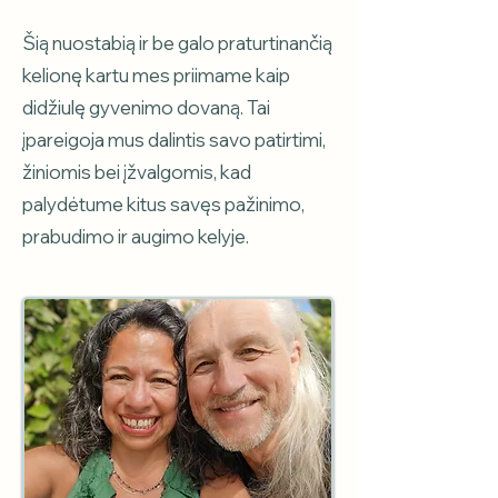
Šią nuostabią ir be galo praturtinančią
kelionę kartu mes priimame kaip
didžiulę gyvenimo dovaną. Tai
įpareigoja mus dalintis savo patirtimi,
žiniomis bei įžvalgomis, kad
palydėtume kitus savęs pažinimo,
prabudimo ir augimo kelyje.