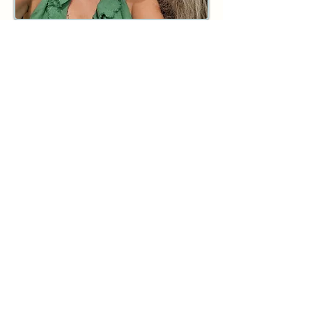
Mūsų Mokytojai