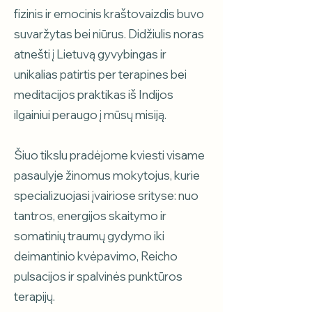
fizinis ir emocinis kraštovaizdis buvo
suvaržytas bei niūrus. Didžiulis noras
atnešti į Lietuvą gyvybingas ir
unikalias patirtis per terapines bei
meditacijos praktikas iš Indijos
ilgainiui peraugo į mūsų misiją.
Šiuo tikslu pradėjome kviesti visame
pasaulyje žinomus mokytojus, kurie
specializuojasi įvairiose srityse: nuo
tantros, energijos skaitymo ir
somatinių traumų gydymo iki
deimantinio kvėpavimo, Reicho
pulsacijos ir spalvinės punktūros
terapijų.