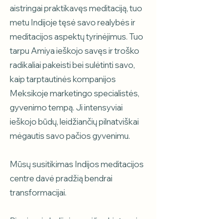
aistringai praktikavęs meditaciją, tuo
metu Indijoje tęsė savo realybės ir
meditacijos aspektų tyrinėjimus. Tuo
tarpu Amiya ieškojo savęs ir troško
radikaliai pakeisti bei sulėtinti savo,
kaip tarptautinės kompanijos
Meksikoje marketingo specialistės,
gyvenimo tempą. Ji intensyviai
ieškojo būdų, leidžiančių pilnatviškai
mėgautis savo pačios gyvenimu.
Mūsų susitikimas Indijos meditacijos
centre davė pradžią bendrai
transformacijai.