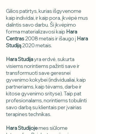
Gilios patirtys, kurias išgyvenome
kaip individai, ir kaip pora, įkvėpė mus
dalintis savo darbu. Ši įkvėpimo
forma materializavosi kaip
Hara
Centras
2008 metais ir išaugo į
Hara
Studiją
2020 metais.
Hara Studija
yra erdvė, sukurta
visiems norintiems pažinti save ir
transformuoti save geresnei
gyvenimo kokybei (individualiai, kaip
partneriams, kaip tėvams, darbe ir
kitose gyvenimo srityse). Taip pat
profesionalams, norintiems tobulinti
savo darbą su klientais per įvairias
terapines technikas.
Hara Studijoje
mes siūlome