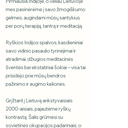
Pirmiausia Indijoje, o vėliau Lietuvoje
mes pasinėrėme į savo žmogiškumo
gelmes, augindami mūsų santykius
per porų terapiją, tantrą ir meditaciją.
Ryškios Indijos spalvos, kasdieniniai
savo vidinio pasaulio tyrinėjimai ir
atradimai, džiugios meditacinės
šventės bei ekstatiniai šokiai – visa tai
prisidėjo prie mūsų bendros
pažinimo ir augimo kelionės.
Grįžtant į Lietuvą ankstyvaisiais
2000-aisiais, pajautėme ryškų
kontrastą. Šalis grūmėsi su
sovietinės okupacijos padariniais, o