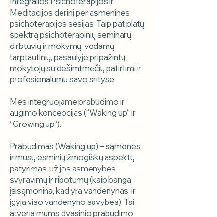
Integralios Psichoterapijos ir
Meditacijos derinį per asmenines
psichoterapijos sesijas. Taip pat platų
spektrą psichoterapinių seminarų,
dirbtuvių ir mokymų, vedamų
tarptautinių, pasaulyje pripažintų
mokytojų su dešimtmečių patirtimi ir
profesionalumu savo srityse.
Mes integruojame prabudimo ir
augimo koncepcijas (“Waking up“ ir
“Growing up“).
Prabudimas (Waking up) – sąmonės
ir mūsų esminių žmogiškų aspektų
patyrimas, už jos asmenybės
svyravimų ir ribotumų (kaip banga
įsisąmonina, kad yra vandenynas, ir
įgyja viso vandenyno savybes). Tai
atveria mums dvasinio prabudimo