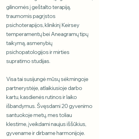
gilinomės į geštalto terapiją,
traumomis pagrįstos
psichoterapijos, klinikinį Keirsey
temperamentų bei Aneagramų tipų
taikymą, asmenybių
psichopatologijos ir mirties
supratimo studijas.
Visa tai susijungė mūsų sėkmingoje
partnerystėje, atlaikiusioje darbo
kartu, kasdienės rutinos ir laiko
išbandymus. Švęsdami 20 gyvenimo
santuokoje metų, mes toliau
klestime, įveikdami naujus iššūkius,
gyvename ir dirbame harmonijoje.