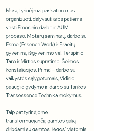
Mūsų tyrinėjimai paskatino mus
organizuoti, dalyvauti arba patiems
vesti Emocinio darbo ir AUM
proceso, Moterų seminarų, darbo su
Esme (Essence Work) ir Praeitų
gyvenimų išgyvenimo vėl, Terapinio
Taro ir Mirties supratimo, Šeimos
konsteliacijos, Primal – darbo su
vaikystės sąlygotumais, Vidinio
paauglio gydymo ir darbo su Tarikos
Transessence Technika mokymus.
Taip pat tyrinėjome
transformuojančią gamtos galią
dirbdami su gamtos ,,jėgos" vietomis,