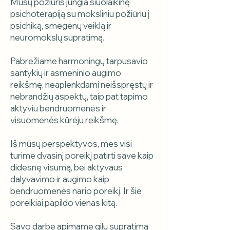
Mūsų požiūris jungia šiuolaikinę
psichoterapiją su moksliniu požiūriu į
psichiką, smegenų veiklą ir
neuromokslų supratimą.
Pabrėžiame harmoningų tarpusavio
santykių ir asmeninio augimo
reikšmę, neaplenkdami neišspręstų ir
nebrandžių aspektų, taip pat tapimo
aktyviu bendruomenės ir
visuomenės kūrėju reikšmę.
Iš mūsų perspektyvos, mes visi
turime dvasinį poreikį patirti save kaip
didesnę visumą, bei aktyvaus
dalyvavimo ir augimo kaip
bendruomenės nario poreikį. Ir šie
poreikiai papildo vienas kitą.
Savo darbe apimame gilų supratimą