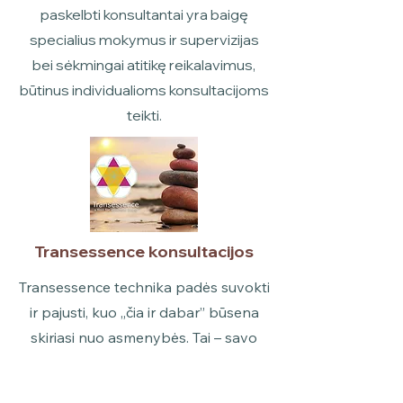
paskelbti konsultantai yra baigę
specialius mokymus ir supervizijas
bei sėkmingai atitikę reikalavimus,
būtinus individualioms konsultacijoms
teikti.
Transessence konsultacijos
Transessence technika padės suvokti
ir pajusti, kuo „čia ir dabar” būsena
skiriasi nuo asmenybės. Tai – savo
vidinio pasaulio praplėtimo technika.
Ji naudojama siekiant tapti