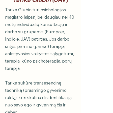
Tarika Glubin turi psichologijos
magistro laipsnį bei daugiau nei 40
metų individualių konsultacijų ir
darbo su grupėmis (Europoje,
Indijoje, JAV) patirties. Jos darbo
sritys: pirminė (primal) terapija,
ankstyvosios vaikystės sąlygotumų
terapija, kūno psichoterapija, porų
terapija.
Tarika sukūrė transesencinę
techniką (prasmingo gyvenimo
raktą), kuri skatina disidentifikaciją
nuo savo ego ir gyvenimą čia ir
dabar.